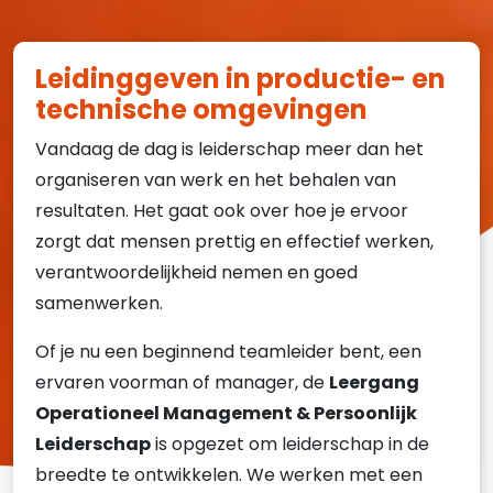
Leergang Operationeel Management
Over mij
Leidinggeven in productie- en
Contact
technische omgevingen
Vandaag de dag is leiderschap meer dan het
Afspraak plannen
organiseren van werk en het behalen van
Contact
resultaten. Het gaat ook over hoe je ervoor
zorgt dat mensen prettig en effectief werken,
verantwoordelijkheid nemen en goed
samenwerken.
Of je nu een beginnend teamleider bent, een
ervaren voorman of manager, de
Leergang
Operationeel Management & Persoonlijk
Leiderschap
is opgezet om leiderschap in de
breedte te ontwikkelen. We werken met een