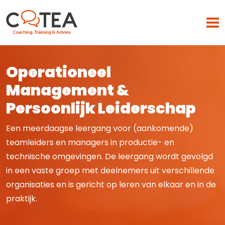
Operationeel
Home
Management &
Waarvoor?
Persoonlijk Leiderschap
Leiderschap
Een meerdaagse leergang voor (aankomende)
Leren leidinggeven aan teams
teamleiders en managers in productie- en
Persoonlijke ontwikkeling in leiderschap
technische omgevingen. De leergang wordt gevolgd
Stress en Burn-out
in een vaste groep met deelnemers uit verschillende
organisaties en is gericht op leren van elkaar en in de
Coaching
praktijk.
Trainingen