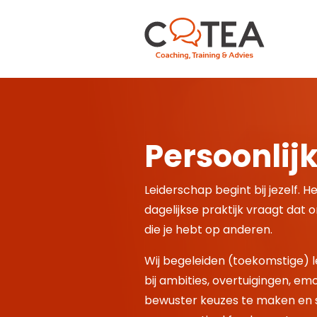
Home
Waarvoor?
Persoonlijk
Leiderschap
Leren leidinggeven aan teams
Leiderschap begint bij jezelf. Het
dagelijkse praktijk vraagt dat 
Persoonlijke ontwikkeling in leiderschap
die je hebt op anderen.
Stress en Burn-out
Wij begeleiden (toekomstige) le
Coaching
bij ambities, overtuigingen, e
Trainingen
bewuster keuzes te maken en st