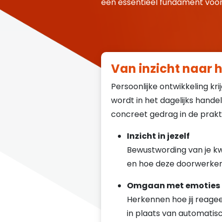
Leergang Operationeel Management
een essentieel fundament voor 
Over mij
Contact
Van inzicht naar 
Afspraak plannen
Persoonlijke ontwikkeling kr
Contact
wordt in het dagelijks handel
concreet gedrag in de prakt
Inzicht in jezelf
Bewustwording van je kwa
en hoe deze doorwerken 
Omgaan met emoties 
Herkennen hoe jij reagee
in plaats van automatisc