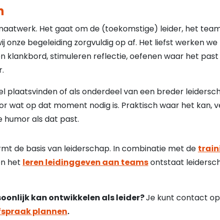
n
 maatwerk. Het gaat om de (toekomstige) leider, het team 
j onze begeleiding zorgvuldig op af. Het liefst werken we 
 een klankbord, stimuleren reflectie, oefenen waar het pa
.
el plaatsvinden of als onderdeel van een breder leiderscha
oor wat op dat moment nodig is. Praktisch waar het kan, 
e humor als dat past.
ormt de basis van leiderschap. In combinatie met de
trai
en het
leren leidinggeven aan teams
ontstaat leidersc
soonlijk kan ontwikkelen als leider?
Je kunt contact o
fspraak plannen
.