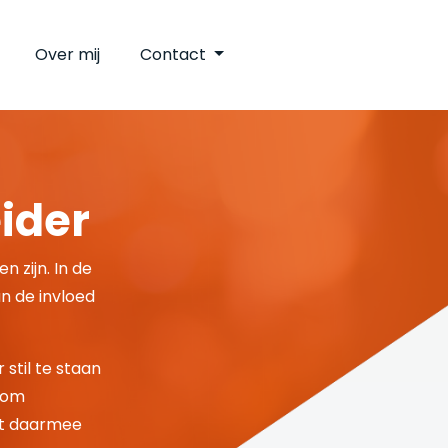
Over mij
Contact
eider
en zijn. In de
an de invloed
 stil te staan
e om
rmt daarmee